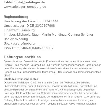
E-Mail: info@safelager.de
www.safelager-lueneburg.de
Registereintrag
Handelsregister Lüneburg HRA 1444
Umsatzsteuer-ID DE 33/22107908
Finanzamt Lüneburg
Inhaber: Michaela Jäger, Martin Mundinus, Corinna Schöner
Bankverbindung
Sparkasse Lüneburg
IBAN DE60240501100050009117
Haftungsausschluss
Datenschutz und Datensicherheit für Kunden und Nutzer haben für uns eine hohe
Priorität. Die Erhebung, Verarbeitung und Nutzung personenbezogener Daten erfolgen
unter Einhaltung aller datenschutzrechtlichen Vorschriften, insbesondere unter
Beachtung des Bundesdatenschutzgesetzes (BDSG) sowie des Telemediengesetzes
(TMG).
Inhalt des Onlineangebotes
Obwohl das SafeLager OHG konstant die Daten der Webseite überarbeitet,
übernimmt das SafeLager OHG keinerlei Gewähr für die Aktualität, Korrektheit und
Vollständigkeit der bereitgestellten Informationen. Haftungsansprüche gegen das
SafeLager OHG welche sich auf Schäden materieller oder ideeller Art beziehen, die
durch die Nutzung oder Nichtnutzung der dargebotenen Informationen bzw. durch die
Nutzung fehlerhafter und unvollständiger Informationen verursacht wurden, sind
grundsätzlich ausgeschlossen, sofern seitens SafeLager OHG kein nachweislich