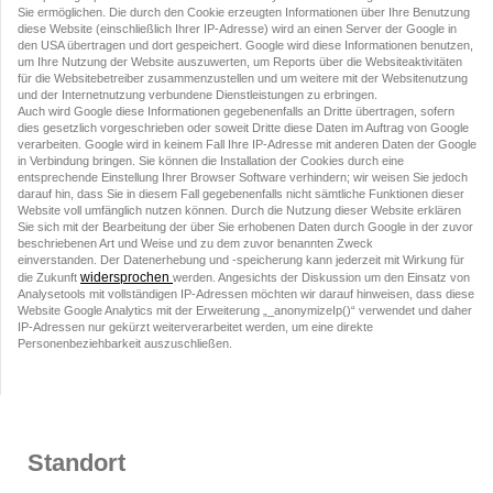
Sie ermöglichen. Die durch den Cookie erzeugten Informationen über Ihre Benutzung
diese Website (einschließlich Ihrer IP-Adresse) wird an einen Server der Google in
den USA übertragen und dort gespeichert. Google wird diese Informationen benutzen,
um Ihre Nutzung der Website auszuwerten, um Reports über die Websiteaktivitäten
für die Websitebetreiber zusammenzustellen und um weitere mit der Websitenutzung
und der Internetnutzung verbundene Dienstleistungen zu erbringen.
Auch wird Google diese Informationen gegebenenfalls an Dritte übertragen, sofern
dies gesetzlich vorgeschrieben oder soweit Dritte diese Daten im Auftrag von Google
verarbeiten. Google wird in keinem Fall Ihre IP-Adresse mit anderen Daten der Google
in Verbindung bringen. Sie können die Installation der Cookies durch eine
entsprechende Einstellung Ihrer Browser Software verhindern; wir weisen Sie jedoch
darauf hin, dass Sie in diesem Fall gegebenenfalls nicht sämtliche Funktionen dieser
Website voll umfänglich nutzen können. Durch die Nutzung dieser Website erklären
Sie sich mit der Bearbeitung der über Sie erhobenen Daten durch Google in der zuvor
beschriebenen Art und Weise und zu dem zuvor benannten Zweck
einverstanden. Der Datenerhebung und -speicherung kann jederzeit mit Wirkung für
widersprochen
die Zukunft
werden. Angesichts der Diskussion um den Einsatz von
Analysetools mit vollständigen IP-Adressen möchten wir darauf hinweisen, dass diese
Website Google Analytics mit der Erweiterung „_anonymizeIp()“ verwendet und daher
IP-Adressen nur gekürzt weiterverarbeitet werden, um eine direkte
Personenbeziehbarkeit auszuschließen.
Standort