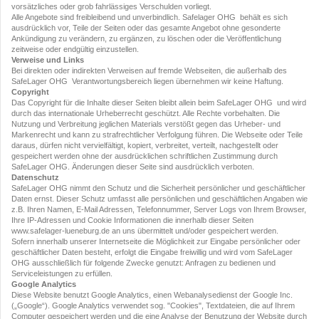
vorsätzliches oder grob fahrlässiges Verschulden vorliegt.
Alle Angebote sind freibleibend und unverbindlich. Safelager OHG behält es sich
ausdrücklich vor, Teile der Seiten oder das gesamte Angebot ohne gesonderte
Ankündigung zu verändern, zu ergänzen, zu löschen oder die Veröffentlichung
zeitweise oder endgültig einzustellen.
Verweise und Links
Bei direkten oder indirekten Verweisen auf fremde Webseiten, die außerhalb des
SafeLager OHG Verantwortungsbereich liegen übernehmen wir keine Haftung.
Copyright
Das Copyright für die Inhalte dieser Seiten bleibt allein beim SafeLager OHG und wird
durch das internationale Urheberrecht geschützt. Alle Rechte vorbehalten. Die
Nutzung und Verbreitung jeglichen Materials verstößt gegen das Urheber- und
Markenrecht und kann zu strafrechtlicher Verfolgung führen. Die Webseite oder Teile
daraus, dürfen nicht vervielfältigt, kopiert, verbreitet, verteilt, nachgestellt oder
gespeichert werden ohne der ausdrücklichen schriftlichen Zustimmung durch
SafeLager OHG . Änderungen dieser Seite sind ausdrücklich verboten.
Datenschutz
SafeLager OHG nimmt den Schutz und die Sicherheit persönlicher und geschäftlicher
Daten ernst. Dieser Schutz umfasst alle persönlichen und geschäftlichen Angaben wie
z.B. Ihren Namen, E-Mail Adressen, Telefonnummer, Server Logs von Ihrem Browser,
Ihre IP-Adressen und Cookie Informationen die innerhalb dieser Seiten
www.safelager-lueneburg.de an uns übermittelt und/oder gespeichert werden.
Sofern innerhalb unserer Internetseite die Möglichkeit zur Eingabe persönlicher oder
geschäftlicher Daten besteht, erfolgt die Eingabe freiwillig und wird vom SafeLager
OHG ausschließlich für folgende Zwecke genutzt: Anfragen zu bedienen und
Serviceleistungen zu erfüllen.
Google Analytics
Diese Website benutzt Google Analytics, einen Webanalysedienst der Google Inc.
(„Google“). Google Analytics verwendet sog. "Cookies", Textdateien, die auf Ihrem
Computer gespeichert werden und die eine Analyse der Benutzung der Website durch