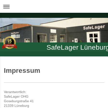
SafeLager Lünebur
Impressum
Verantwortlich:
SafeLager OHG
Goseburgstraße 41
21339 Lüneburg